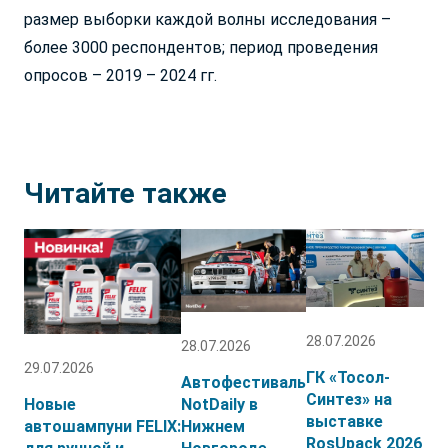
размер выборки каждой волны исследования –
Ленинградская обл
Хабаровский край
более 3000 респондентов; период проведения
Липецкая обл.
Ханты-Мансийский АО
Луганская Народная
Херсонская обл.
опросов – 2019 – 2024 гг.
Республика
Челябинская обл.
Магаданская обл.
Ямало-Ненецкий АО
Московская обл.
Ярославская обл.
Мурманская обл.
Беларусь
Читайте также
Нижегородская обл.
Армения
Новосибирская обл.
Азербайджан
Омская обл.
Казахстан
Оренбургская обл.
Кыргызстан
Орловская обл.
Грузия
Пензенская обл.
Молдова
28.07.2026
28.07.2026
Пермский край
Монголия
29.07.2026
Приморский край
Приднестровье
ГК «Тосол-
Автофестиваль
Р. Башкортостан
Таджикистан
Синтез» на
Новые
NotDaily в
выставке
Р. Бурятия
Туркмения
автошампуни FELIX:
Нижнем
RosUpack 2026