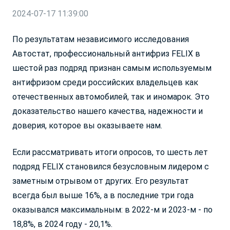
Топливо
Год выпуска
название файла - ангийскими буквами до 10
2024-07-17 11:39:00
Мб - максимальный размер файла .pdf / .doc /
.jpg / .txt
По результатам независимого исследования
Автостат, профессиональный антифриз FELIX в
Войти
шестой раз подряд признан самым используемым
Отправить резюме
Подобрать
антифризом среди российских владельцев как
отечественных автомобилей, так и иномарок. Это
Забыли пароль?
Нажимая на кнопку «Отправить»,Вы даете Согласие на
обработку
доказательство нашего качества, надежности и
персональных данных
Еще не зарегистрировались?
Регистрация
доверия, которое вы оказываете нам.
Скачать анкету Акции «Приведи друга»
Если рассматривать итоги опросов, то шесть лет
подряд FELIX становился безусловным лидером с
Оставить заявку
заметным отрывом от других. Его результат
Скачать положение об Акции «Приведи
всегда был выше 16%, а в последние три года
друга»
Заявки обрабатываются с 9-00 до 19-00, по будням. Передавая
оказывался максимальным: в 2022-м и 2023-м - по
свои данные, вы даете согласие на
обработку персональных
18,8%, в 2024 году - 20,1%.
данных