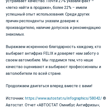
устраивает качество. Почти 27% указали факт –
Вологодская обл.
Р. Татарстан
«легко найти в продаже», более 22% – имели
Воронежская обл.
Р. Удмуртская
успешный опыт использования. Среди других
Донецкая Народная
Р. Хакасия
причин респонденты указали доверие к
Республика
Р. Чеченская
производителю, наличие допусков и рекомендацию
Забайкальский край
Р. Чувашия
знакомых.
Запорожская обл.
Ростовская обл.
Ивановская обл.
Рязанская обл.
Ваш город Москва?
Выражаем искреннюю благодарность каждому, кто
Иркутская обл.
Самарская обл.
Ваша заявка принята!
Калининградская обл.
Саратовская обл.
выбирает антифриз FELIX и доверяет нам заботу о
Калужская обл.
Сахалинская обл.
Наш менеджер свяжется с вами
своем автомобиле. Мы гордимся тем, что наше
Да, все верно
Камчатский край
в ближайшее время
Свердловская обл.
качество оценивают и выбирают профессионалы и
Кемеровская обл.
Ставропольский край
автолюбители по всей стране.
Кировская обл.
Тамбовская обл.
Выбрать другой город
Закрыть
Костромская обл.
Тверская обл.
Продолжаем двигаться вперед вместе с вами!
Краснодарский край
Томская обл.
Красноярский край
Тульская обл.
Источник:
https://www.autostat.ru/infographics/58042/
©
Курганская обл.
Тюменская обл.
Автостат. Отчет «АВТОСТАТ Омнибус Антифризы»;
Курская обл.
Ульяновская обл.