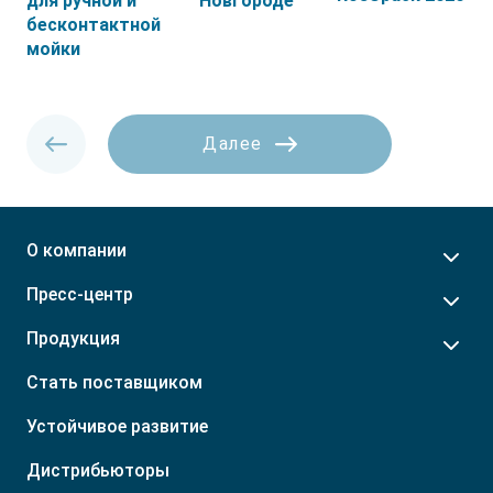
для ручной и
Новгороде
Р. Ингушетия
Узбекистан
бесконтактной
Р. Кабардино-Балкарская
мойки
Далее
О компании
Пресс-центр
Продукция
Стать поставщиком
Устойчивое развитие
Дистрибьюторы