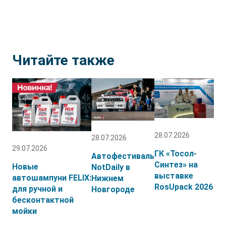
Читайте также
28.07.2026
28.07.2026
29.07.2026
ГК «Тосол-
Автофестиваль
Синтез» на
Новые
NotDaily в
выставке
автошампуни FELIX:
Нижнем
RosUpack 2026
для ручной и
Новгороде
бесконтактной
мойки