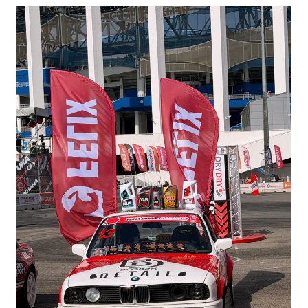
Липецкая обл.
Ханты-Мансийский АО
Луганская Народная
Херсонская обл.
Республика
Челябинская обл.
Магаданская обл.
Ямало-Ненецкий АО
Московская обл.
Ярославская обл.
Мурманская обл.
Беларусь
Нижегородская обл.
Армения
Новосибирская обл.
Азербайджан
Омская обл.
Казахстан
Оренбургская обл.
Кыргызстан
Орловская обл.
Грузия
Пензенская обл.
Молдова
Пермский край
Монголия
Приморский край
Приднестровье
Р. Башкортостан
Таджикистан
Р. Бурятия
Туркмения
Р. Ингушетия
Узбекистан
Р. Кабардино-Балкарская