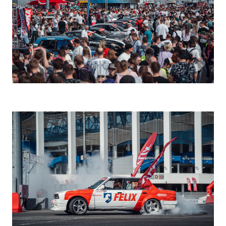
Выбор региона
Алтайский край
Р. Калмыкия
Амурская обл.
Р. Карачаево-Черкесская
Архангельская обл.
Р. Карелия
Астраханская обл.
Р. Коми
Белгородская обл.
Р. Крым и Севастополь
Брянская и Смоленская
Р. Марий Эл
обл.
Р. Мордовия
Владимирская обл.
Р. Саха
Волгоградская обл.
Р. Северная Осетия
Вологодская обл.
Р. Татарстан