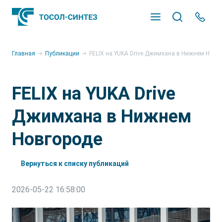
Оставьте заявку
Оставьте заявку
Мастер подбора продукции
Откликнуться на вакансию
Оставьте заявку на
Главная
Публикации
FELIX на YUKA Drive Джимхана в Нижнем Новг
сотрудничество
Продукт
Пришлите резюме и мы свяжемся с Вами в
FELIX на YUKA Drive
ближайшее время
Джимхана в Нижнем
Марка автомобиля
Новгороде
Войти
Вернуться к списку публикаций
Адрес электронной почты
Модель
Объем двигателя
2026-05-22 16:58:00
Прикрепите резюме
Пароль