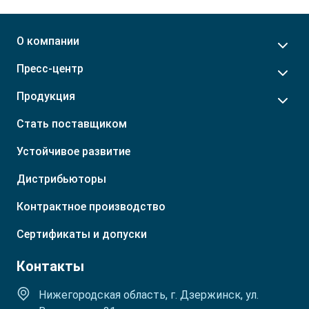
Пензенская обл.
Молдова
Пермский край
Монголия
О компании
Приморский край
Приднестровье
Р. Башкортостан
Таджикистан
Пресс-центр
Р. Бурятия
Туркмения
Продукция
Р. Ингушетия
Узбекистан
Р. Кабардино-Балкарская
Стать поставщиком
Устойчивое развитие
Дистрибьюторы
Контрактное производство
Сертификаты и допуски
Контакты
Нижегородская область, г. Дзержинск, ул.