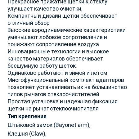
Архангельская обл.
Р. Карелия
Прекрасное прижатие щетки к стеклу
Астраханская обл.
улучшает качество очистки,
Р. Коми
Компактный дизайн щетки обеспечивает
Белгородская обл.
Р. Крым и Севастополь
отличный обзор
Брянская и Смоленская
Р. Марий Эл
Высокие аэродинамические характеристики
обл.
Р. Мордовия
уменьшают лобовое сопротивление и
Владимирская обл.
Р. Саха
понижают сопротивление воздуха
Волгоградская обл.
Р. Северная Осетия
Инновационные технологии и высокое
Вологодская обл.
Р. Татарстан
качество материалов обеспечивает
Воронежская обл.
Р. Удмуртская
бесшумную работу щеток
Донецкая Народная
Р. Хакасия
Одинаково работают и зимой и летом
Республика
Р. Чеченская
Многофункциональный комплект адаптеров
Забайкальский край
Р. Чувашия
позволяет устанавливать их на большинство
Запорожская обл.
Ростовская обл.
типов рычагов стеклоочистителей
Простая установка и надежная фиксация
Ивановская обл.
Рязанская обл.
Ваш город Москва?
щетки на рычаг стеклоочистителя
Иркутская обл.
Самарская обл.
Ваша заявка принята!
Тип крепления
Калининградская обл.
Саратовская обл.
Калужская обл.
Штыковой замок (Bayonet arm),
Сахалинская обл.
Наш менеджер свяжется с вами
Да, все верно
Камчатский край
в ближайшее время
Свердловская обл.
Клешня (Claw),