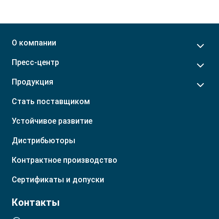
Орловская обл.
Грузия
Пензенская обл.
Молдова
Пермский край
Монголия
Приморский край
Приднестровье
О компании
Р. Башкортостан
Таджикистан
Пресс-центр
Р. Бурятия
Туркмения
Р. Ингушетия
Узбекистан
Продукция
Р. Кабардино-Балкарская
Стать поставщиком
Устойчивое развитие
Дистрибьюторы
Контрактное производство
Сертификаты и допуски
Контакты