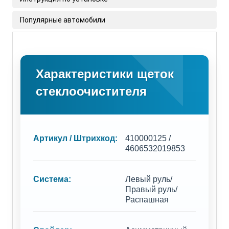
Приморский край
Приднестровье
Р. Башкортостан
Таджикистан
Популярные автомобили
Р. Бурятия
Туркмения
Р. Ингушетия
Узбекистан
Р. Кабардино-Балкарская
Характеристики щеток
стеклоочистителя
Артикул / Штрихкод:
410000125 /
4606532019853
Система:
Левый руль/
Правый руль/
Распашная