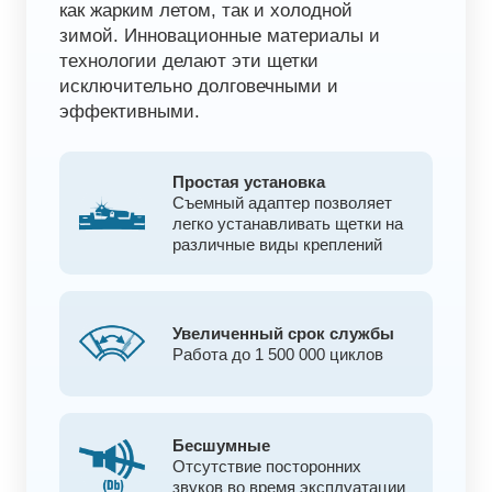
как жарким летом, так и холодной
зимой. Инновационные материалы и
технологии делают эти щетки
исключительно долговечными и
эффективными.
Выбор региона
Простая установка
Съемный адаптер позволяет
легко устанавливать щетки на
различные виды креплений
Увеличенный срок службы
Алтайский край
Р. Калмыкия
Работа до 1 500 000 циклов
Амурская обл.
Р. Карачаево-Черкесская
Архангельская обл.
Р. Карелия
Астраханская обл.
Р. Коми
Бесшумные
Белгородская обл.
Р. Крым и Севастополь
Отсутствие посторонних
звуков во время эксплуатации