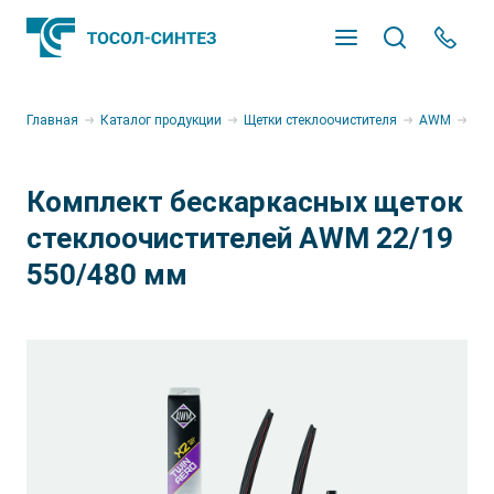
Оставьте заявку
Оставьте заявку
Мастер подбора продукции
Откликнуться на вакансию
Оставьте заявку на
Главная
Каталог продукции
Щетки стеклоочистителя
AWM
Бе
сотрудничество
Продукт
Пришлите резюме и мы свяжемся с Вами в
Комплект бескаркасных щеток
ближайшее время
стеклоочистителей AWM 22/19
550/480 мм
Марка автомобиля
Войти
Адрес электронной почты
Модель
Объем двигателя
Прикрепите резюме
Пароль