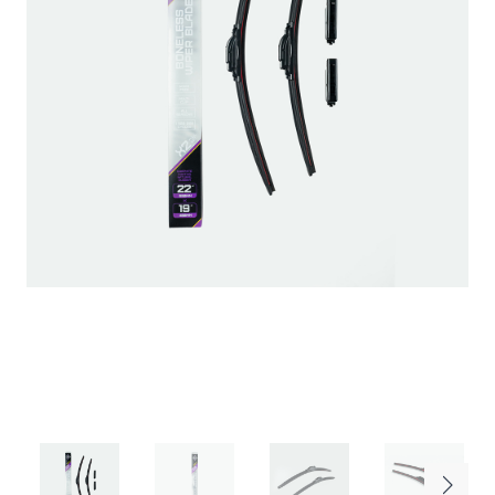
Топливо
Год выпуска
название файла - ангийскими буквами до 10
Мб - максимальный размер файла .pdf / .doc /
.jpg / .txt
Войти
Отправить резюме
Подобрать
Забыли пароль?
Нажимая на кнопку «Отправить»,Вы даете Согласие на
обработку
персональных данных
Еще не зарегистрировались?
Регистрация
Скачать анкету Акции «Приведи друга»
Оставить заявку
Скачать положение об Акции «Приведи
друга»
Заявки обрабатываются с 9-00 до 19-00, по будням. Передавая
свои данные, вы даете согласие на
обработку персональных
данных