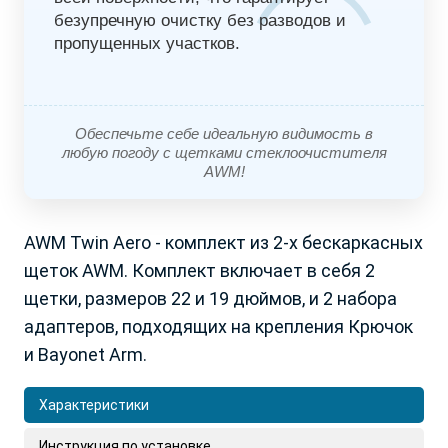
Краснодарский край
Томская обл.
безупречную очистку без разводов и
Красноярский край
Тульская обл.
пропущенных участков.
Курганская обл.
Тюменская обл.
Курская обл.
Ульяновская обл.
Ленинградская обл
Хабаровский край
Липецкая обл.
Ханты-Мансийский АО
Обеспечьте себе идеальную видимость в
Луганская Народная
Херсонская обл.
любую погоду с щетками стеклоочистителя
AWM!
Республика
Челябинская обл.
Магаданская обл.
Ямало-Ненецкий АО
Московская обл.
Ярославская обл.
AWM Twin Aero - комплект из 2-х бескаркасных
Мурманская обл.
Беларусь
щеток AWM. Комплект включает в себя 2
Нижегородская обл.
Армения
щетки, размеров 22 и 19 дюймов, и 2 набора
Новосибирская обл.
Азербайджан
адаптеров, подходящих на крепления Крючок
Омская обл.
Казахстан
Оренбургская обл.
Кыргызстан
и Bayonet Arm.
Орловская обл.
Грузия
Пензенская обл.
Молдова
Характеристики
Пермский край
Монголия
Инструкция по установке