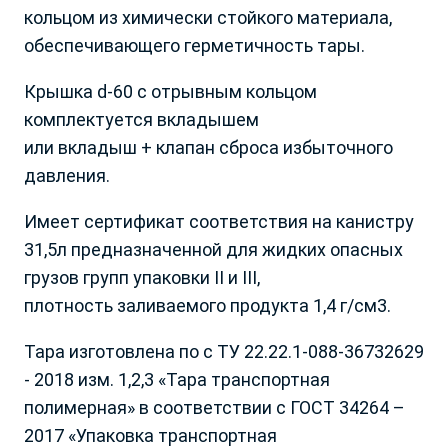
Выбор региона
кольцом из химически стойкого материала,
обеспечивающего герметичность тары.
Крышка d-60 с отрывным кольцом
комплектуется вкладышем
или вкладыш + клапан сброса избыточного
Алтайский край
Р. Калмыкия
давления.
Амурская обл.
Р. Карачаево-Черкесская
Архангельская обл.
Р. Карелия
Имеет сертификат соответствия на канистру
Астраханская обл.
Р. Коми
31,5л предназначенной для жидких опасных
Белгородская обл.
Р. Крым и Севастополь
грузов групп упаковки II и III,
Брянская и Смоленская
Р. Марий Эл
плотность заливаемого продукта 1,4 г/см3.
обл.
Р. Мордовия
Владимирская обл.
Р. Саха
Тара изготовлена по с ТУ 22.22.1-088-36732629
Волгоградская обл.
Р. Северная Осетия
- 2018 изм. 1,2,3 «Тара транспортная
Вологодская обл.
Р. Татарстан
полимерная» в соответствии с ГОСТ 34264 –
Воронежская обл.
Р. Удмуртская
2017 «Упаковка транспортная
Донецкая Народная
Р. Хакасия