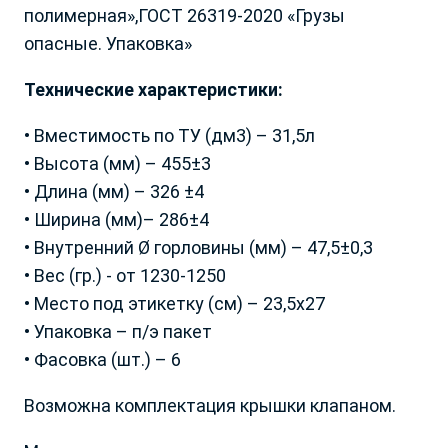
полимерная»,ГОСТ 26319-2020 «Грузы
Республика
Р. Чеченская
опасные. Упаковка»
Забайкальский край
Р. Чувашия
Запорожская обл.
Ростовская обл.
Технические характеристики:
Ивановская обл.
Рязанская обл.
Ваш город Москва?
Иркутская обл.
Самарская обл.
Ваша заявка принята!
• Вместимость по ТУ (дм3) – 31,5л
Калининградская обл.
Саратовская обл.
• Высота (мм) – 455±3
Калужская обл.
Сахалинская обл.
Наш менеджер свяжется с вами
Да, все верно
• Длина (мм) – 326 ±4
Камчатский край
в ближайшее время
Свердловская обл.
Кемеровская обл.
Ставропольский край
• Ширина (мм)– 286±4
Кировская обл.
Тамбовская обл.
• Внутренний Ø горловины (мм) – 47,5±0,3
Выбрать другой город
Закрыть
Костромская обл.
Тверская обл.
• Вес (гр.) - от 1230-1250
Краснодарский край
Томская обл.
• Место под этикетку (см) – 23,5х27
Красноярский край
Тульская обл.
• Упаковка – п/э пакет
Курганская обл.
Тюменская обл.
• Фасовка (шт.) – 6
Курская обл.
Ульяновская обл.
Ленинградская обл
Хабаровский край
Возможна комплектация крышки клапаном.
Липецкая обл.
Ханты-Мансийский АО
Луганская Народная
Херсонская обл.