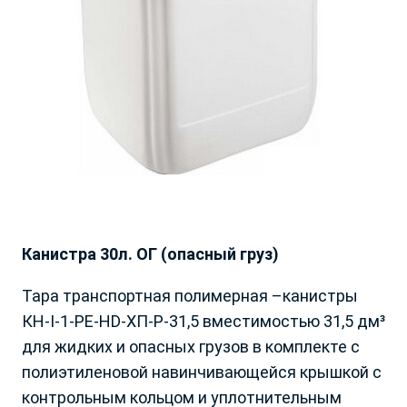
Топливо
Год выпуска
название файла - ангийскими буквами до 10
Мб - максимальный размер файла .pdf / .doc /
.jpg / .txt
Войти
Отправить резюме
Подобрать
Забыли пароль?
Нажимая на кнопку «Отправить»,Вы даете Согласие на
обработку
персональных данных
Еще не зарегистрировались?
Регистрация
Канистра 30л. ОГ (опасный груз)
Скачать анкету Акции «Приведи друга»
Тара транспортная полимерная –канистры
Оставить заявку
КН-I-1-PE-HD-ХП-Р-31,5 вместимостью 31,5 дм³
Скачать положение об Акции «Приведи
для жидких и опасных грузов в комплекте с
друга»
Заявки обрабатываются с 9-00 до 19-00, по будням. Передавая
полиэтиленовой навинчивающейся крышкой с
свои данные, вы даете согласие на
обработку персональных
контрольным кольцом и уплотнительным
данных