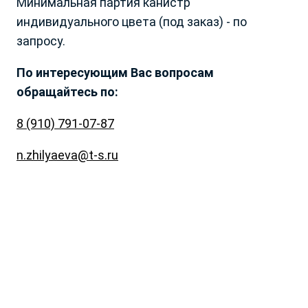
Минимальная партия канистр
Республика
Челябинская обл.
индивидуального цвета (под заказ) - по
Магаданская обл.
Ямало-Ненецкий АО
запросу.
Московская обл.
Ярославская обл.
Мурманская обл.
Беларусь
По интересующим Вас вопросам
Нижегородская обл.
Армения
обращайтесь по:
Новосибирская обл.
Азербайджан
Омская обл.
Казахстан
8 (910) 791-07-87
Оренбургская обл.
Кыргызстан
Орловская обл.
Грузия
n.zhilyaeva@t-s.ru
Пензенская обл.
Молдова
Пермский край
Монголия
Приморский край
Приднестровье
Р. Башкортостан
Таджикистан
Р. Бурятия
Туркмения
Р. Ингушетия
Узбекистан
Р. Кабардино-Балкарская