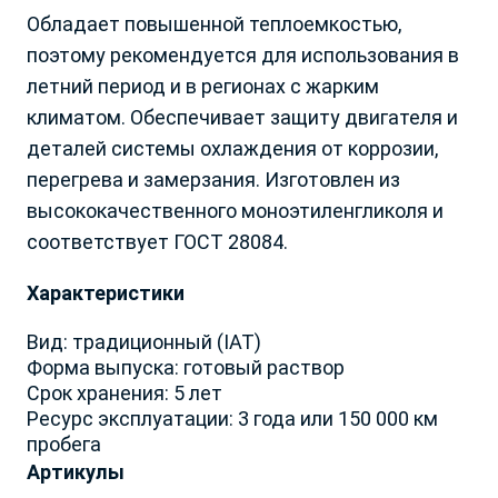
Архангельская обл.
Р. Карелия
Обладает повышенной теплоемкостью,
Астраханская обл.
Р. Коми
поэтому рекомендуется для использования в
Белгородская обл.
Р. Крым и Севастополь
Брянская и Смоленская
летний период и в регионах с жарким
Р. Марий Эл
обл.
Р. Мордовия
климатом. Обеспечивает защиту двигателя и
Владимирская обл.
Р. Саха
деталей системы охлаждения от коррозии,
Волгоградская обл.
Р. Северная Осетия
перегрева и замерзания. Изготовлен из
Вологодская обл.
Р. Татарстан
высококачественного моноэтиленгликоля и
Воронежская обл.
Р. Удмуртская
соответствует ГОСТ 28084.
Донецкая Народная
Р. Хакасия
Республика
Р. Чеченская
Характеристики
Забайкальский край
Р. Чувашия
Запорожская обл.
Ростовская обл.
Вид: традиционный (IAT)
Ивановская обл.
Рязанская обл.
Форма выпуска: готовый раствор
Ваш город Москва?
Иркутская обл.
Самарская обл.
Срок хранения: 5 лет
Ваша заявка принята!
Ресурс эксплуатации: 3 года или 150 000 км
Калининградская обл.
Саратовская обл.
пробега
Калужская обл.
Сахалинская обл.
Наш менеджер свяжется с вами
Да, все верно
Артикулы
Камчатский край
в ближайшее время
Свердловская обл.