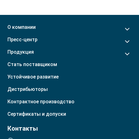
Орловская обл.
Грузия
Пензенская обл.
Молдова
Пермский край
Монголия
Приморский край
Приднестровье
О компании
Р. Башкортостан
Таджикистан
Пресс-центр
Р. Бурятия
Туркмения
Р. Ингушетия
Узбекистан
Продукция
Р. Кабардино-Балкарская
Стать поставщиком
Устойчивое развитие
Дистрибьюторы
Контрактное производство
Сертификаты и допуски
Контакты