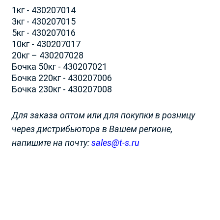
Кемеровская обл.
Ставропольский край
1кг - 430207014
Кировская обл.
Тамбовская обл.
3кг - 430207015
Выбрать другой город
Закрыть
Костромская обл.
Тверская обл.
5кг - 430207016
Краснодарский край
Томская обл.
10кг - 430207017
Красноярский край
Тульская обл.
20кг – 430207028
Курганская обл.
Тюменская обл.
Бочка 50кг - 430207021
Курская обл.
Ульяновская обл.
Бочка 220кг - 430207006
Ленинградская обл
Хабаровский край
Бочка 230кг - 430207008
Липецкая обл.
Ханты-Мансийский АО
Луганская Народная
Херсонская обл.
Для заказа оптом или для покупки в розницу
Республика
Челябинская обл.
через дистрибьютора в Вашем регионе,
Магаданская обл.
Ямало-Ненецкий АО
напишите на почту:
sales@t-s.ru
Московская обл.
Ярославская обл.
Мурманская обл.
Беларусь
Нижегородская обл.
Армения
Новосибирская обл.
Азербайджан
Омская обл.
Казахстан
Оренбургская обл.
Кыргызстан