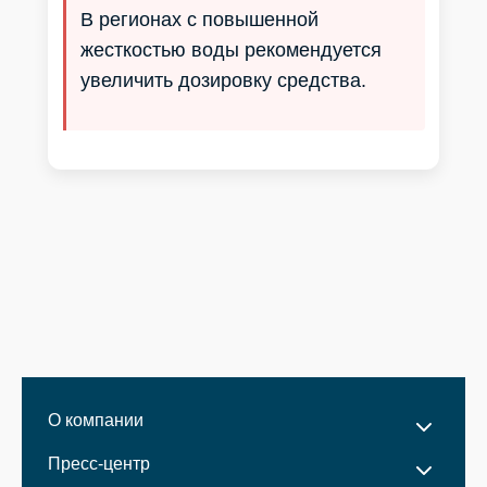
Приморский край
Приднестровье
В регионах с повышенной
Р. Башкортостан
Таджикистан
жесткостью воды рекомендуется
Р. Бурятия
Туркмения
увеличить дозировку средства.
Р. Ингушетия
Узбекистан
Р. Кабардино-Балкарская
О компании
Пресс-центр