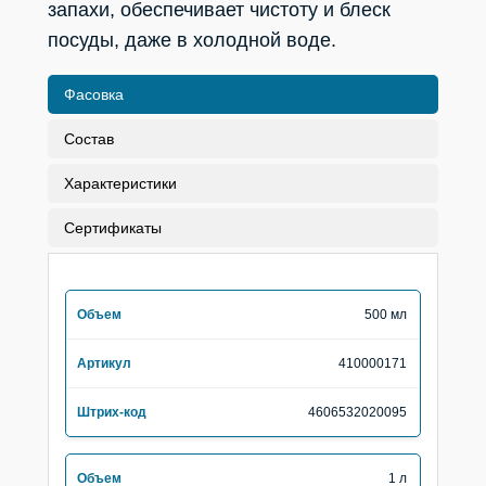
запахи, обеспечивает чистоту и блеск
посуды, даже в холодной воде.
Фасовка
Состав
Выбор региона
Характеристики
Сертификаты
500 мл
Алтайский край
Р. Калмыкия
410000171
Амурская обл.
Р. Карачаево-Черкесская
4606532020095
Архангельская обл.
Р. Карелия
Астраханская обл.
Р. Коми
Белгородская обл.
Р. Крым и Севастополь
1 л