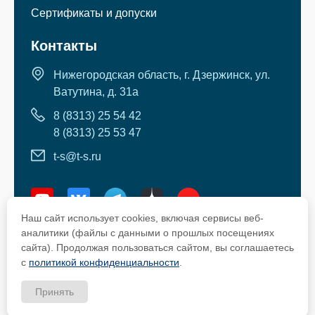
Сертификаты и допуски
Контакты
Нижегородская область, г. Дзержинск, ул.
Ватутина, д. 31а
8 (8313) 25 54 42
8 (8313) 25 53 47
t-s@t-s.ru
Наш сайт использует cookies, включая сервисы веб-
аналитики (файлы с данными о прошлых посещениях
сайта). Продолжая пользоваться сайтом, вы соглашаетесь
с
политикой конфиденциальности
.
Copyright © 2002-2026 Tosol-Sintez
Принять
Политика и положения по персональным данным