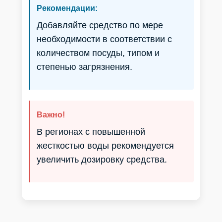
Омская обл.
Казахстан
Рекомендации:
Оренбургская обл.
Кыргызстан
Добавляйте средство по мере
Орловская обл.
Грузия
необходимости в соответствии с
Пензенская обл.
Молдова
количеством посуды, типом и
Пермский край
Монголия
степенью загрязнения.
Приморский край
Приднестровье
Р. Башкортостан
Таджикистан
Р. Бурятия
Туркмения
Р. Ингушетия
Узбекистан
Важно!
Р. Кабардино-Балкарская
В регионах с повышенной
жесткостью воды рекомендуется
увеличить дозировку средства.