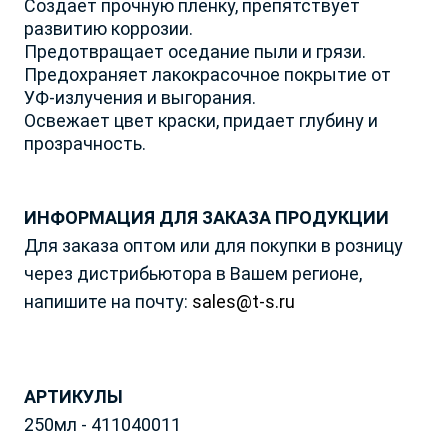
Создает прочную пленку, препятствует
Вологодская обл.
Р. Татарстан
развитию коррозии.
Воронежская обл.
Р. Удмуртская
Предотвращает оседание пыли и грязи.
Донецкая Народная
Р. Хакасия
Предохраняет лакокрасочное покрытие от
Республика
Р. Чеченская
УФ-излучения и выгорания.
Забайкальский край
Освежает цвет краски, придает глубину и
Р. Чувашия
прозрачность.
Запорожская обл.
Ростовская обл.
Ивановская обл.
Рязанская обл.
Ваш город Москва?
Иркутская обл.
Самарская обл.
Ваша заявка принята!
ИНФОРМАЦИЯ ДЛЯ ЗАКАЗА ПРОДУКЦИИ
Калининградская обл.
Саратовская обл.
Калужская обл.
Для заказа оптом или для покупки в розницу
Сахалинская обл.
Наш менеджер свяжется с вами
Да, все верно
Камчатский край
в ближайшее время
Свердловская обл.
через дистрибьютора в Вашем регионе,
Кемеровская обл.
Ставропольский край
напишите на почту:
sales@t-s.ru
Кировская обл.
Тамбовская обл.
Выбрать другой город
Закрыть
Костромская обл.
Тверская обл.
Краснодарский край
Томская обл.
Красноярский край
Тульская обл.
АРТИКУЛЫ
Курганская обл.
Тюменская обл.
250мл - 411040011
Курская обл.
Ульяновская обл.