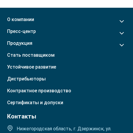
Пензенская обл.
Молдова
Пермский край
Монголия
О компании
Приморский край
Приднестровье
Р. Башкортостан
Таджикистан
Пресс-центр
Р. Бурятия
Туркмения
Р. Ингушетия
Узбекистан
Продукция
Р. Кабардино-Балкарская
Стать поставщиком
Устойчивое развитие
Дистрибьюторы
Контрактное производство
Сертификаты и допуски
Контакты
Нижегородская область, г. Дзержинск, ул.