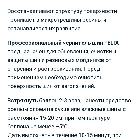
Астраханская обл.
Р. Коми
Восстанавливает структуру поверхности –
Белгородская обл.
Р. Крым и Севастополь
проникает в микротрещины резины и
Брянская и Смоленская
Р. Марий Эл
обл.
останавливает их развитие
Р. Мордовия
Владимирская обл.
Р. Саха
Профессиональный чернитель шин FELIX
Волгоградская обл.
Р. Северная Осетия
предназначен для обновления, очистки и
Вологодская обл.
Р. Татарстан
Воронежская обл.
Р. Удмуртская
защиты шин и резиновых молдингов от
Донецкая Народная
Р. Хакасия
старения и растрескивания. Перед
Республика
Р. Чеченская
применением необходимо очистить
Забайкальский край
Р. Чувашия
поверхность шин от загрязнений.
Запорожская обл.
Ростовская обл.
Ивановская обл.
Рязанская обл.
Встряхнуть баллон 2-3 раза, нанести средство
Ваш город Москва?
Иркутская обл.
Самарская обл.
Ваша заявка принята!
ровным слоем на сухие или влажные шины с
Калининградская обл.
Саратовская обл.
расстояния 15-20 см. при температуре
Калужская обл.
Сахалинская обл.
Наш менеджер свяжется с вами
Да, все верно
баллона не менее +5°С.
Камчатский край
в ближайшее время
Свердловская обл.
Дать высохнуть в течение 10-15 минут, при
Кемеровская обл.
Ставропольский край