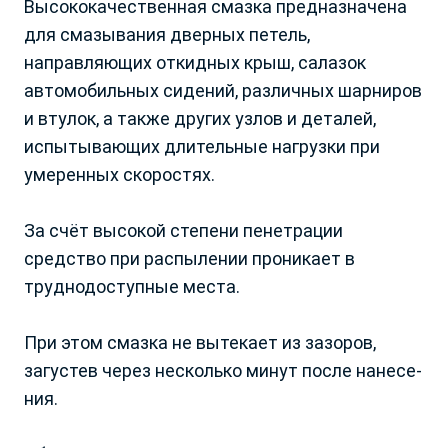
Высококачественная смазка предназначена
Брянская и Смоленская
Р. Марий Эл
для смазывания дверных петель,
обл.
Р. Мордовия
направляющих откидных крыш, сала­зок
Владимирская обл.
Р. Саха
автомобильных сидений, различных шарниров
Волгоградская обл.
Р. Северная Осетия
и втулок, а также других узлов и деталей,
Вологодская обл.
Р. Татарстан
Воронежская обл.
Р. Удмуртская
испытывающих длитель­ные нагрузки при
Донецкая Народная
Р. Хакасия
умеренных скоростях.
Республика
Р. Чеченская
Забайкальский край
Р. Чувашия
За счёт высокой степени пенетрации
Запорожская обл.
Ростовская обл.
средство при распылении проникает в
Ивановская обл.
Рязанская обл.
Ваш город Москва?
труднодоступные места.
Иркутская обл.
Самарская обл.
Ваша заявка принята!
Калининградская обл.
Саратовская обл.
При этом смазка не вытекает из зазоров,
Калужская обл.
Сахалинская обл.
Наш менеджер свяжется с вами
Да, все верно
Камчатский край
в ближайшее время
Свердловская обл.
загустев через несколько минут после нанесе­
Кемеровская обл.
Ставропольский край
ния.
Кировская обл.
Тамбовская обл.
Выбрать другой город
Закрыть
Костромская обл.
Тверская обл.