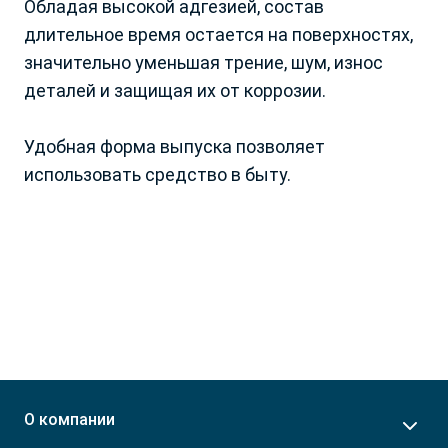
Обладая высокой адгезией, состав
Краснодарский край
Томская обл.
длительное время остается на поверхностях,
Красноярский край
Тульская обл.
значительно уменьшая трение, шум, износ
Курганская обл.
Тюменская обл.
деталей и защищая их от коррозии.
Курская обл.
Ульяновская обл.
Ленинградская обл
Хабаровский край
Липецкая обл.
Удобная форма выпуска позволяет
Ханты-Мансийский АО
Луганская Народная
Херсонская обл.
использовать средство в быту.
Республика
Челябинская обл.
Магаданская обл.
Ямало-Ненецкий АО
Московская обл.
Ярославская обл.
Мурманская обл.
Беларусь
Нижегородская обл.
Армения
Новосибирская обл.
Азербайджан
Омская обл.
Казахстан
Оренбургская обл.
Кыргызстан
Орловская обл.
Грузия
О компании
Пензенская обл.
Молдова
Пермский край
Монголия