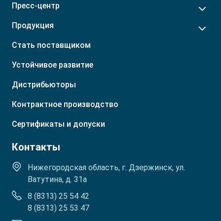
Пресс-центр
Приморский край
Приднестровье
Р. Башкортостан
Таджикистан
Продукция
Р. Бурятия
Туркмения
Стать поставщиком
Р. Ингушетия
Узбекистан
Р. Кабардино-Балкарская
Устойчивое развитие
Дистрибьюторы
Контрактное производство
Сертификаты и допуски
Контакты
Нижегородская область, г. Дзержинск, ул.
Ватутина, д. 31а
8 (8313) 25 54 42
8 (8313) 25 53 47