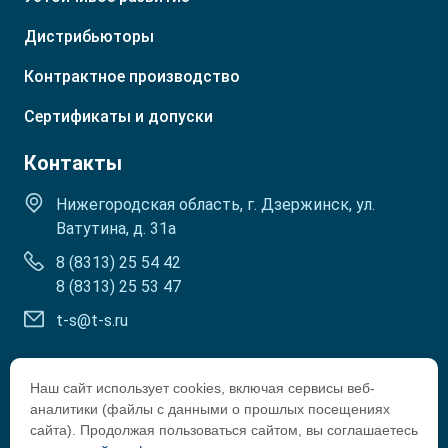
Р. Бурятия
Туркмения
Р. Ингушетия
Узбекистан
Дистрибьюторы
Р. Кабардино-Балкарская
Контрактное производство
Сертификаты и допуски
Контакты
Нижегородская область, г. Дзержинск, ул.
Ватутина, д. 31а
8 (8313) 25 54 42
8 (8313) 25 53 47
t-s@t-s.ru
Наш сайт использует cookies, включая сервисы веб-
аналитики (файлы с данными о прошлых посещениях
сайта). Продолжая пользоваться сайтом, вы соглашаетесь