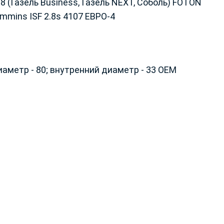
.8 (Газель Business, Газель NEXT, Соболь) FOTON
ummins ISF 2.8s 4107 ЕВРО-4
иаметр - 80; внутренний диаметр - 33 ОЕМ