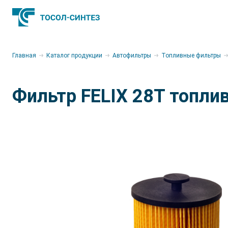
В
Главная
Каталог продукции
Автофильтры
Топливные фильтры
Фильтр FELIX 28Т топли
Ос
Алт
Аму
Ос
Арх
Аст
Бел
Бря
Вла
Вол