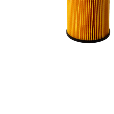
Вол
Вор
Дон
Заб
Зап
Ива
Ирк
Кал
Кал
Кам
Кем
Кир
Кос
Кра
Кра
Кург
Курс
Лен