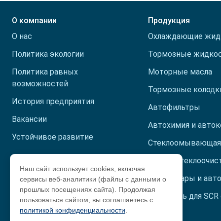
Лип
Луг
О компании
Продукция
Маг
О нас
Охлаждающие жид
Мос
Политика экологии
Тормозные жидко
Мур
Ниж
Политика равных
Моторные масла
Нов
возможностей
Тормозные колодк
Омс
История предприятия
Оре
Автофильтры
Орл
Вакансии
Автохимия и авто
Пен
Устойчивое развитие
Пер
Стеклоомывающая
При
Пресс-центр
Щетки стеклоочис
Р. 
Наш сайт использует cookies, включая
Публикации
Автотовары и авт
сервисы веб-аналитики (файлы с данными о
Р. Б
прошлых посещениях сайта). Продолжая
Р. И
Обучающие материалы
Жидкость для SCR
пользоваться сайтом, вы соглашаетесь с
Р. 
политикой конфиденциальности
.
Р. 